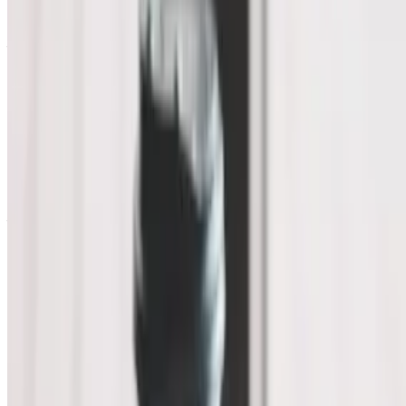
обесценению
;
— если организация
оценивает инвестиционную недвижимость по
первоначальной стоимости
, в бухгалтерском балансе
основные средства отражаются по балансовой
стоимости, которая представляет собой их
первоначальную стоимость, уменьшенную на суммы
накопленной амортизации и обесценения
(п. 25 ФСБУ
6/2020).
— п. 38 ФСБУ 6/2020 установлено, что организация
проверяет основные средства на обесценение
и
учитывает изменение их балансовой стоимости
вследствие обесценения в порядке, предусмотренном
МСФО (IAS) 36 «Обесценение активов».
При этом в соответствии с п. 38 ФСБУ 6/2020 организация
проверяет основные средства на обесценение и учитывает
изменение их балансовой стоимости вследствие
обесценения в порядке, предусмотренном МСФО (IAS) 36
"Обесценение активов" (далее - МСФО 36).