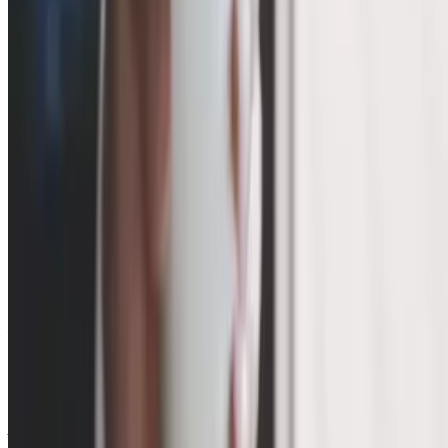
требуют особого внимания такие факты, как,
например, заключение налогоплательщиком
заведомо убыточных договоров аренды.
В связи с этим
полное обесценение инвестиционной недвижимости
требует оценки с точки зрения получения
налогоплательщиком необоснованной налоговой
выгоды путем применения
схем незаконной оптимизации по налогу на
имущество организаций.
Источник: Письмо Минфина от 13.11.2023 № 03-05-04-
01/108053, Письмо Минфина от 11.12.2023 № 03-05-04-
01/119366
Контакты
+7 (391) 214-93-60
info@ap-audit.ru
Адрес
г. Красноярск, пр. Мира 7Г, офис 68