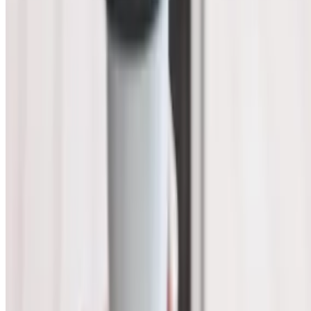
Минфин разъяснил, что организация, которая вправе
применять упрощенные способы ведения бухучета,
включая упрощенную бухгалтерскую (финансовую)
отчетность, может не применять п. 38 ФСБУ 6/2020 (пункт
3 ФСБУ 6/2020). В соответствии с МСФО 36 определяется
порядок, который организация должна применять при
учете активов, чтобы их балансовая стоимость не
превышала возмещаемую сумму. Согласно
п. 9 МСФО 36, организация должна на конец каждого
отчетного периода оценить, нет ли каких-либо
признаков обесценения активов
. В случае наличия
любого такого признака организация должна оценить
возмещаемую сумму актива. МСФО 36
предусмотрены исключения по применению
указанного стандарта к отдельным видам активов, в
частности, МСФО 36 не применяется к оцениваемой
по справедливой стоимости инвестиционной
недвижимости.
Таким образом, проверка основных средств на
обесценение и отражение изменения их балансовой
стоимости вследствие обесценения является
обязанностью организаций, за исключением случаев,