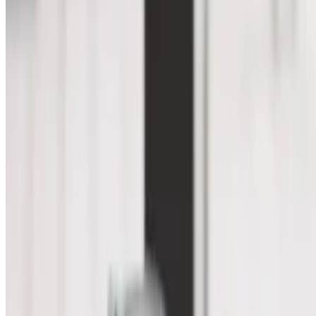
на имущество организаций
Минфин разъяснил, что при определении налоговой базы как
среднегодовой стоимости инвестиционного имущества,
признаваемого объектом налогообложения, такое имущество
учитывается по
его остаточной стоимости,
сформированной в
соответствии с установленным порядком ведения
бухучета, утвержденным в учетной политике
организации:
— если организация оценивает
инвестиционную недвижимость по переоцененной
стоимости
, она должна применять этот способ оценки
для всех объектов инвестиционной недвижимости.
Первоначальная стоимость объекта инвестиционной
недвижимости (в том числе переоцененная)
пересчитывается таким образом, чтобы она стала
равной его справедливой стоимости. Инвестиционная
недвижимость, оцениваемая по переоцененной
стоимости,
не подлежит амортизации (п. 28 ФСБУ 6/2020) и