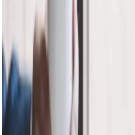
предусмотренных ФСБУ 6/2020 и МСФО 36.
В связи с этим, по мнению Минфина, при определении
налоговой базы по налогу на имущество организаций как
среднегодовой стоимости имущества в отношении
объектов основных средств, проверенных на обесценение,
организация учитывает изменение их балансовой
стоимости вследствие обесценения.
По мнению Минфина,
установление правильности проведенного
организацией обесценения
возможно по итогам
анализа не только проведенного теста на обесценение,
но и достоверности ведения бухгалтерского учета и
составления отчетности по указанной группе
основных средств. Одновременно необходимо
учитывать факты и обстоятельства, прежде всего
свидетельствующие о том,
что полное обесценение объектов основных средств,
подлежащих налогообложению, может быть
достигнуто недобросовестными
налогоплательщиками
в результате совершения
сделок, основной целью которых является неуплата
(неполная уплата) суммы налога. В связи с этим