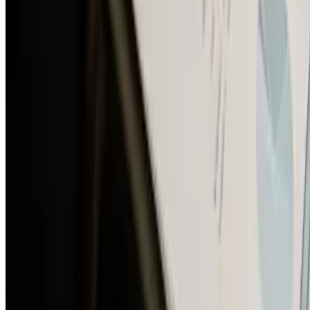
в бухгалтерской отчетности с учетом
существенности отдельной статьей
оборотных активов
, включающей как
используемые объекты, так и
незаконченные разработки. Организация
присваивает наименование этой статье в
зависимости от того, какого рода объекты
в нее входят, чтобы ее содержание было
понятно пользователю бухгалтерской
отчетности.
Основание:
Рекомендация БМЦ Р-163/2024-КпР
«Краткосрочные права»
(http://bmcenter.ru/Files/R-
KpR_Kratkosrochniye_NMA)
Контакты
+7 (391) 214-93-60
info@ap-audit.ru
Адрес
г. Красноярск, пр. Мира 7Г, офис 68