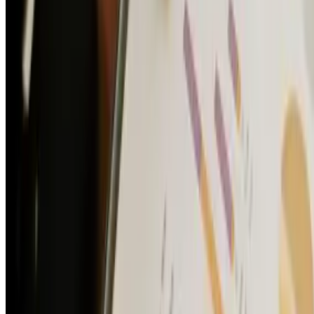
продажи в течение периода менее 12 месяцев. Активы, не
соответствующие критериям оборотных активов,
представляются в бухгалтерском балансе как
внеоборотные. В частности, к таким относится актив,
срок использования которого равен 12 месяцам.
Исходя из этого по ФСБУ 4/2023 он должен был бы
учитываться как обычный нематериальный актив, но
по ФСБУ 14/2022 не может считаться
нематериальным активом.
5️⃣ На практике права со сроком использования 12
месяцев или менее иногда учитывались в качестве
неоднозначной категории так называемых «
расходов будущих периодов
». С утратой силы
Положения по бухгалтерскому учету «Учет
нематериальных активов» ПБУ 14/2007 (с 1
января 2024 г.) перестала действовать
последняя норма в ФСБУ, предусматривавшая
такой объект бухгалтерского учета, как расходы
будущих периодов.
6️⃣Также имеет место практика, когда