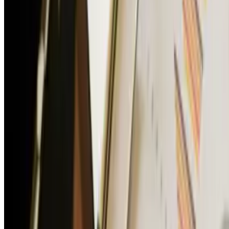
ФСБУ 14/2022
должен характеризоваться актив,
чтобы считаться объектом нематериальных
активов, является его предназначение для
использования организацией в течение периода более
12 месяцев или обычного операционного цикла,
превышающего 12 месяцев. Стандарт
не содержит каких-либо указаний на предмет учета
краткосрочных активов, обладающих всеми
признаками нематериальных активов, кроме
указанного условия о сроке использования.
2️⃣В отличие от ФСБУ 14 его международный аналог
МСФО (IAS) 38 не содержит условия о сроке
использования.
Соответственно, по МСФО
нематериальные активы могут иметь любые сроки
использования, в том числе не превышающие 12
месяцев. Мало того, в условиях признания
нематериального актива, являющегося результатом
разработок, (п.57 МСФО (IAS) 38) везде
предполагается не только использование, но и
продажа актива, причем исходя из изначального
предназначения актива для продажи. Вместе с тем,
положения МСФО (IAS) 38 о последующей оценке