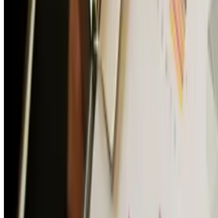
нематериальных активов сформулированы так, как
если бы не предполагалось их применение в
отношении активов, предназначенных для продажи
или для использования в течение короткого срока.
3️⃣Проблема усугубляется неопределенностью самого
критерия в 12 месяцев,
когда срок использования актива равен 12 месяцев
.
Для нематериальных активов в отличие от
материальных срок использования в большинстве
случаев определяется юридическим сроком действия
соответствующих прав. Установление юридического
срока действия прав, равным одному году, является
довольно распространенным случаем. В частности,
большинство лицензионных договоров заключаются
сроком как раз на один год. Отмеченным выше
критерием нематериального актива является срок
использования, превышающий 12 месяцев.
4️⃣Вместе с тем согласно новому федеральному стандарту
ФСБУ 4/2023 «Бухгалтерская (финансовая) отчетность»
критерием оборотного актива (пп.«а» п.14) является
предназначение для использования (потребления) или