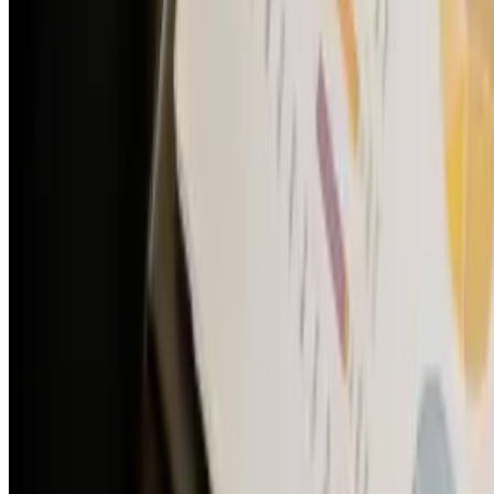
затраты на получение краткосрочных
нематериальных активов признаются
расходами в момент их понесения без признания
актива
. Организации обосновывают такой
подход, как правило, несущественностью этих
затрат.
Как решать?
✅Краткосрочные права оцениваются при признании
по сумме фактических затрат на их получение (далее
– себестоимость). Краткосрочные права оцениваются
после признания путем
определения части их себестоимости, которая
должна быть списана в текущем периоде, и
части, подлежащей списанию в следующем
периоде
. Указанная пропорция определяется
исходя из соотношения истекшего и
оставшегося периода использования актива, а
также с учетом того, чтобы несписанная часть
себестоимости не превысила возмещаемую
сумму актива.
✅Краткосрочные права представляются