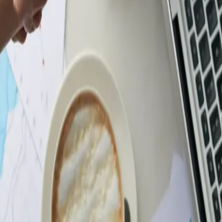
хорошую работу").
мировании), где четко прописано:
 расходах при расчете налога на прибыль.
упок.
взыскание, и не больше чем на 20% от зарплаты.
 за сентябрь можно уменьшить, но не за весь год.