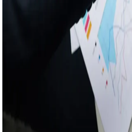
👥 Если в компании есть профсоюз, локальный акт о премирова
💡 Что делать?
➡️ Проверьте, есть ли в компании Положение о премировании, 
➡️ Если нет — разработайте до 1 сентября 2025 года!
➡️ Учтите мнение профсоюза (если он есть).
🎯 Главные выводы:
🔸 Премии остаются в расходах (ст. 255 НК РФ), но только при
🔸 Снижать премию можно, но аккуратно:
✔️ Только за "текущий" период с взысканием.
✔️ Не больше 20% от зарплаты за этот месяц.
🔸 Без документа — нет премии (и налоговых вычетов).