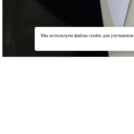
#️⃣ #налоги #ТК
Контакты
+7 (391) 214-93-60
info@ap-audit.ru
Мы используем файлы cookie для улучшения 
Адрес
г. Красноярск, пр. Мира 7Г, офис 68