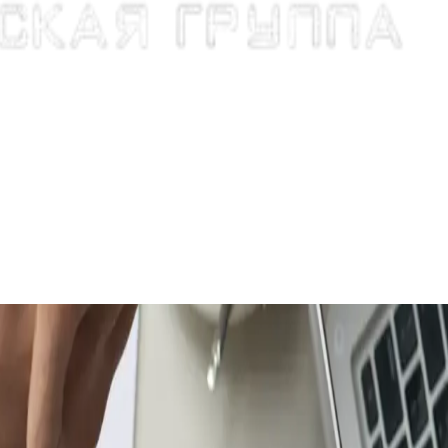
и
Наши достижения
Контакты
ря 2025 года
 135) и НК РФ (ст. 255), которые касаются учета премий в расх