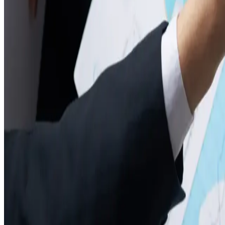
1️⃣ Премии — только по правилам!
📌 Раньше: премии могли платить "просто так" (например, "за 
📌 Теперь: обязательно нужен локальный акт (положение о пре
✅ За что дают премию (KPI, качество работы, стаж и т. д.)
✅ Кому, когда и в каком размере
✅ Условия снижения/лишения премии
🚨 Без акта — нарушение закона! Такие премии нельзя учесть в
2️⃣ Дисциплинарка ≠ автоматическое лишение премии
👎 Раньше: работодатель мог "наказать рублём" за любой прост
👎Теперь: снизить премию можно только за период, когда было 
📌 Пример: если в сентябре сотрудник получил выговор, премию
3️⃣ Профсоюз имеет голос