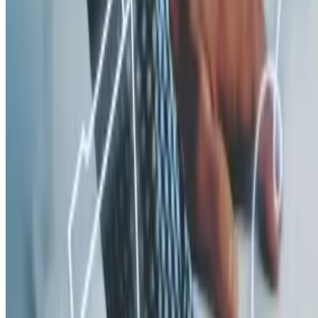
1️⃣ Зарегистрируйтесь (если не нашли информацию о своей
компанией) в личном кабинете ЭКГ-рейтинга и пройдите
анкетирование до 31 декабря 2025 г. 🗓 Есть ли ваша
организация в нем, можно проверить
здесь
2️⃣ Укрепите финансовые показатели: оптимизируйте
налоговые платежи, устраните просрочки, улучшите
оборачиваемость капитала 💰
3️⃣ Развивайте ESG-практики: экологические проекты,
соцпакеты, демографические программы – отражайте в анкете
🌱🏥
4️⃣ Вступайте в деловые союзы для получения
дополнительных баллов и авторитета 🤝
5️⃣ Проверяйте статус недобросовестного поставщика –
избегайте риска автоматического отказа от ФНС.
🎯 Главные выводы:
✅ 2025 год – последний шанс подготовиться к новым