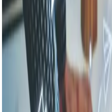
использовать ЭКГ-рейтинг
ответственного бизнеса для
оценки юрлиц и ИП по единым критериям скоринга и
анкетирования 📊✅. Это значит, что результаты ЭКГ-рейтинга
станут частью госмониторинга и влиять будут на доступ к
госзакупкам, льготам и преференциям.
Также вы можете использовать его при проявлении должной
осмотрительности к своим контрагентам.
🔍 Что выяснили?
Эксперты ФНС и оперативные службы объединят:
➕ Скоринг (0–100 баллов) – анализ публичных данных:
отчётность, налоги, расчёты ФНС.
➕ Анкетирование (0–50 баллов) – оценка экологических,
социальных и кадровых инициатив.
➕ Дополнительные баллы (до 10) – участие в отраслевых и
деловых объединениях 🌿👷‍♀️🎗.
💡Что делать в 2025 году?