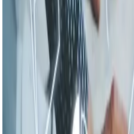
требованиям ЭКГ-рейтинга.
✅ С 1 января 2026 г. ЭКГ-рейтинги станут официальным
инструментом оценки бизнеса ФНС.
✅ Высокий балл укрепит репутацию, даст приоритет в
закупках и региональные преференции.
✅ Низкий рейтинг может ограничить доступ к контрактам и
программам поддержки.
✅ подробности в прикрепленном файле👆
👉 Источник:
Федеральный закон от 23.07.2025 № 254-ФЗ «О внесении
изменения в Закон Российской Федерации "О налоговых
органах Российской Федерации";
Национальный стандарт
«Индекс деловой репутации (ЭКГ-рейтинг)»
#️⃣ #ЭКГрейтинг #ФНС #осмотрительность
Контакты